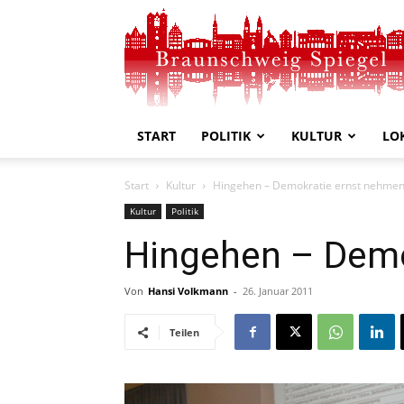
Braunschweig
Spiegel
START
POLITIK
KULTUR
LO
Start
Kultur
Hingehen – Demokratie ernst nehme
Kultur
Politik
Hingehen – Demo
Von
Hansi Volkmann
-
26. Januar 2011
Teilen