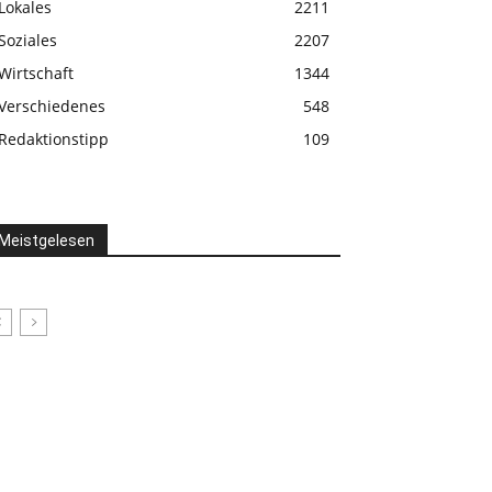
Lokales
2211
Soziales
2207
Wirtschaft
1344
Verschiedenes
548
Redaktionstipp
109
Meistgelesen