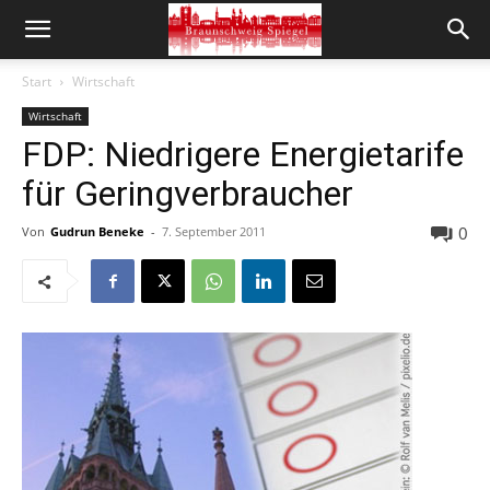
Start
Wirtschaft
Wirtschaft
FDP: Niedrigere Energietarife
für Geringverbraucher
0
Von
Gudrun Beneke
-
7. September 2011