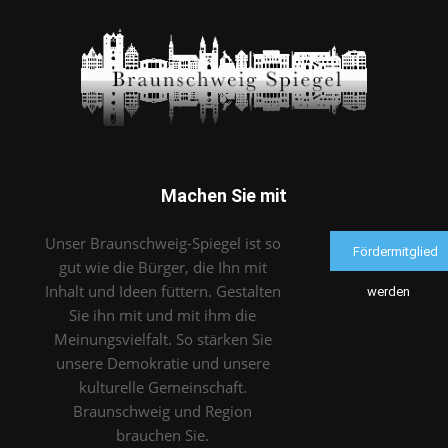
Machen Sie mit
Unser Braunschweig-Spiegel ist so
Fördermitglied
gut wie die Bürger, die Ihn mit
Inhalt und Ideen füttern. Gestalten
werden
Sie ihn mit und mit ihm die
Meinungsvielfalt. So stärken Sie
unsere Demokratie und unsere
kulturelle Gemeinschaft.
Braunschweig und Region
brauchen Sie.