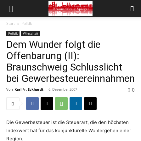
Start
Politik
Politik
Wirtschaft
Dem Wunder folgt die
Offenbarung (II):
Braunschweig Schlusslicht
bei Gewerbesteuereinnahmen
0
Von
Karl Fr. Eckhardt
-
6. Dezember 2007
Die Gewerbesteuer ist die Steuerart, die den höchsten
Indexwert hat für das konjunkturelle Wohlergehen einer
Region.