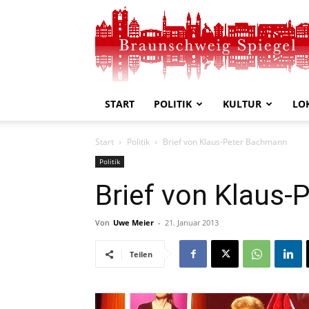
Braunschweig
Spiegel
START
POLITIK
KULTUR
LO
Start
Politik
Brief von Klaus-Peter Bachmann
Politik
Brief von Klaus
Von
Uwe Meier
-
21. Januar 2013
Teilen