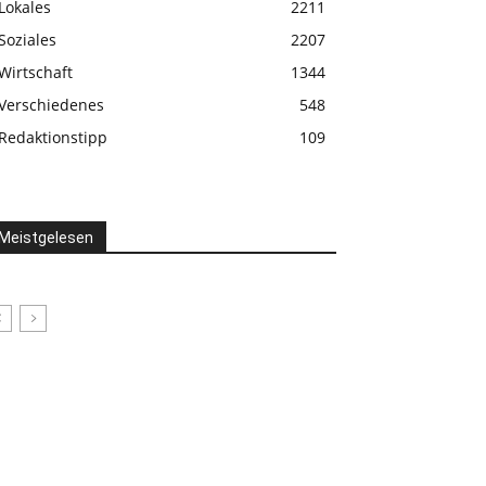
Lokales
2211
Soziales
2207
Wirtschaft
1344
Verschiedenes
548
Redaktionstipp
109
Meistgelesen