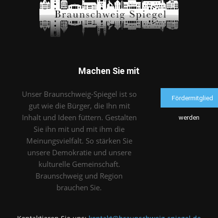
Machen Sie mit
Unser Braunschweig-Spiegel ist so
Fördermitglied
gut wie die Bürger, die Ihn mit
Inhalt und Ideen füttern. Gestalten
werden
Sie ihn mit und mit ihm die
Meinungsvielfalt. So stärken Sie
unsere Demokratie und unsere
kulturelle Gemeinschaft.
Braunschweig und Region
brauchen Sie.