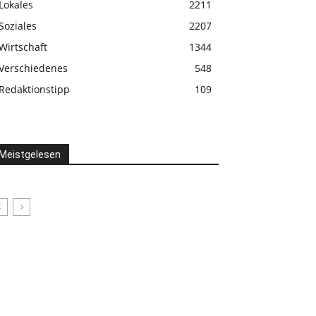
Lokales
2211
Soziales
2207
Wirtschaft
1344
Verschiedenes
548
Redaktionstipp
109
Meistgelesen