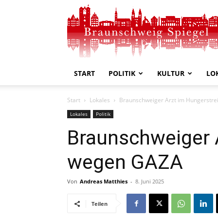
Braunschweig
Spiegel
START
POLITIK
KULTUR
LO
Start
Lokales
Braunschweiger Arzt im Hungerstr
Lokales
Politik
Braunschweiger 
wegen GAZA
Von
Andreas Matthies
-
8. Juni 2025
Teilen