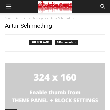
Start
Autoren
Beiträge von Artur Schmieding
Artur Schmieding
481 BEITRÄGE
0 Kommentare