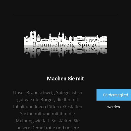
Machen Sie mit
Unser Braunschweig-Spiegel ist so
Fördermitglied
gut wie die Bürger, die Ihn mit
Inhalt und Ideen füttern. Gestalten
werden
Sie ihn mit und mit ihm die
Meinungsvielfalt. So stärken Sie
unsere Demokratie und unsere