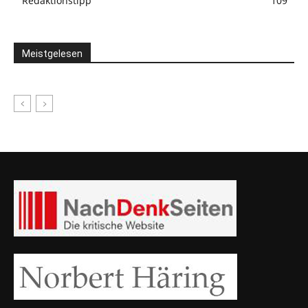
Redaktionstipp
109
Meistgelesen