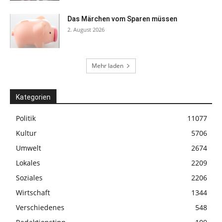
Das Märchen vom Sparen müssen
2. August 2026
Mehr laden
Kategorien
Politik
11077
Kultur
5706
Umwelt
2674
Lokales
2209
Soziales
2206
Wirtschaft
1344
Verschiedenes
548