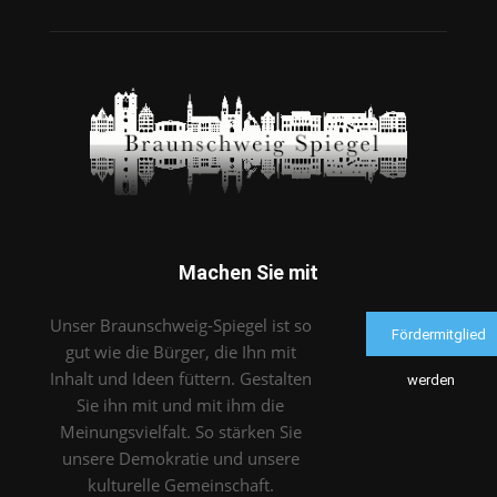
Machen Sie mit
Unser Braunschweig-Spiegel ist so
Fördermitglied
gut wie die Bürger, die Ihn mit
Inhalt und Ideen füttern. Gestalten
werden
Sie ihn mit und mit ihm die
Meinungsvielfalt. So stärken Sie
unsere Demokratie und unsere
kulturelle Gemeinschaft.