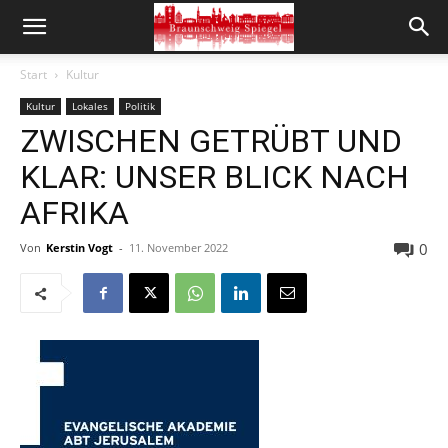
Start
Kultur
Kultur
Lokales
Politik
ZWISCHEN GETRÜBT UND
KLAR: UNSER BLICK NACH
AFRIKA
0
Von
Kerstin Vogt
-
11. November 2022