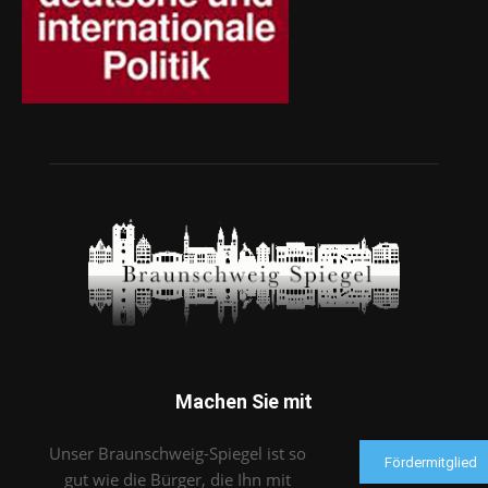
Machen Sie mit
Unser Braunschweig-Spiegel ist so
Fördermitglied
gut wie die Bürger, die Ihn mit