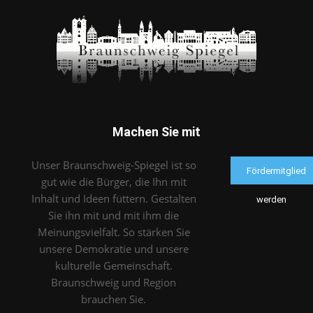
Machen Sie mit
Unser Braunschweig-Spiegel ist so
Fördermitglied
gut wie die Bürger, die Ihn mit
Inhalt und Ideen füttern. Gestalten
werden
Sie ihn mit und mit ihm die
Meinungsvielfalt. So stärken Sie
unsere Demokratie und unsere
kulturelle Gemeinschaft.
Braunschweig und Region
brauchen Sie.