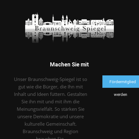
Machen Sie mit
Unser Braunschweig-Spiegel ist so
Fördermitglied
gut wie die Bürger, die Ihn mit
Inhalt und Ideen füttern. Gestalten
werden
Sie ihn mit und mit ihm die
Meinungsvielfalt. So stärken Sie
unsere Demokratie und unsere
kulturelle Gemeinschaft.
Braunschweig und Region
brauchen Sie.