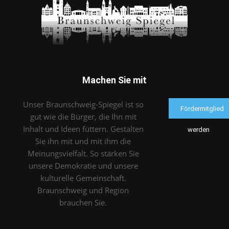
Machen Sie mit
Unser Braunschweig-Spiegel ist so
Fördermitglied
gut wie die Bürger, die Ihn mit
Inhalt und Ideen füttern. Gestalten
werden
Sie ihn mit und mit ihm die
Meinungsvielfalt. So stärken Sie
unsere Demokratie und unsere
kulturelle Gemeinschaft.
Braunschweig und Region
brauchen Sie.