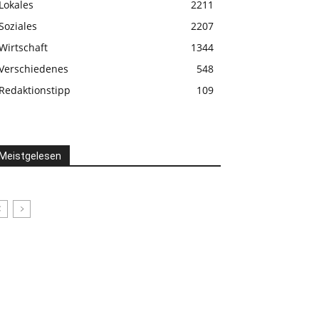
Lokales
2211
Soziales
2207
Wirtschaft
1344
Verschiedenes
548
Redaktionstipp
109
Meistgelesen