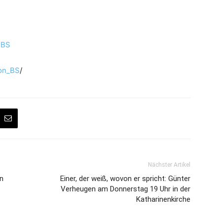
nBS
on_BS
/
Nächster Artikel
en
Einer, der weiß, wovon er spricht: Günter
Verheugen am Donnerstag 19 Uhr in der
Katharinenkirche