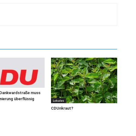
 Dankwardstraße muss
ierung überflüssig
Lokales
CDUnkraut?