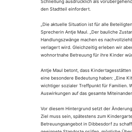
Schließung ausdrücklich als vorübergehend
den Stadtteil einfordert.
„Die aktuelle Situation ist für alle Beteiligt
Sprecherin Antje Maul. „Der bauliche Zusta
Handlungszwänge machen es nachvollziehb
verlagert wird. Gleichzeitig erleben wir abe
wohnortnahe Betreuung für ihre Kinder wü
Antje Maul betont, dass Kindertagesstätten 
eine besondere Bedeutung haben: „Eine Kita
wichtiger sozialer Treffpunkt für Familien.
Auswirkungen auf das gesamte Miteinander i
Vor diesem Hintergrund setzt der Änderungs
Ziel muss sein, spätestens zum Kindergarte
Betreuungsangebot in Dibbesdorf zu schaff
geeignete Standorte prüfen, mögliche Übe