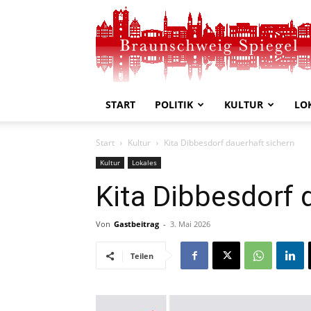
Braunschweig
Spiegel
START
POLITIK
KULTUR
LO
Start
Kultur
Kita Dibbesdorf dauerhaft sichern
Kultur
Lokales
Kita Dibbesdorf 
Von
Gastbeitrag
-
3. Mai 2026
Teilen