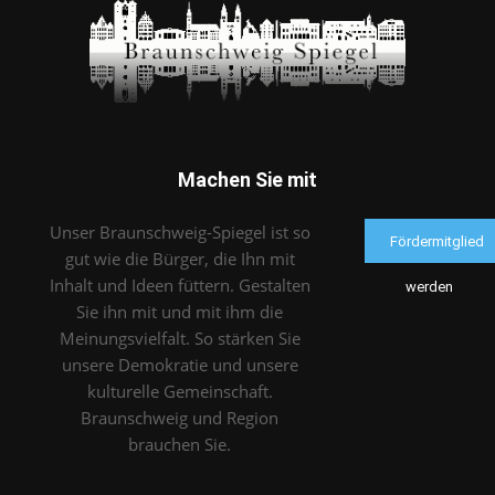
Machen Sie mit
Unser Braunschweig-Spiegel ist so
Fördermitglied
gut wie die Bürger, die Ihn mit
Inhalt und Ideen füttern. Gestalten
werden
Sie ihn mit und mit ihm die
Meinungsvielfalt. So stärken Sie
unsere Demokratie und unsere
kulturelle Gemeinschaft.
Braunschweig und Region
brauchen Sie.