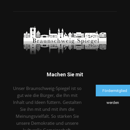
Machen Sie mit
Unser Braunschweig-Spiegel ist so
Fördermitglied
gut wie die Bürger, die Ihn mit
Inhalt und Ideen füttern. Gestalten
werden
Sie ihn mit und mit ihm die
Meinungsvielfalt. So stärken Sie
unsere Demokratie und unsere