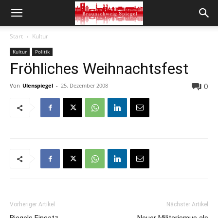
Start
Kultur
Kultur
Politik
Fröhliches Weihnachtsfest
0
Von
Ulenspiegel
-
25. Dezember 2008
Vorheriger Artikel
Nächster Artikel