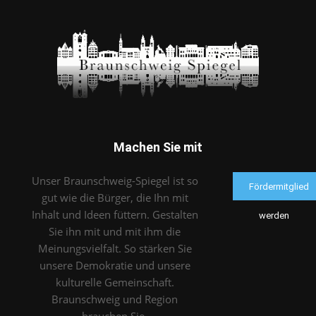
Machen Sie mit
Unser Braunschweig-Spiegel ist so
Fördermitglied
gut wie die Bürger, die Ihn mit
Inhalt und Ideen füttern. Gestalten
werden
Sie ihn mit und mit ihm die
Meinungsvielfalt. So stärken Sie
unsere Demokratie und unsere
kulturelle Gemeinschaft.
Braunschweig und Region