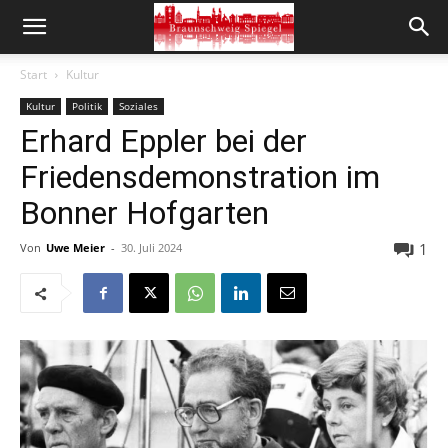
Start
Kultur
Kultur
Politik
Soziales
Erhard Eppler bei der
Friedensdemonstration im
Bonner Hofgarten
1
Von
Uwe Meier
-
30. Juli 2024