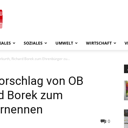
KALES
SOZIALES
UMWELT
WIRTSCHAFT
V
kurth, Richard Borek zum Ehrenbürger zu...
orschlag von OB
rd Borek zum
ernennen
0