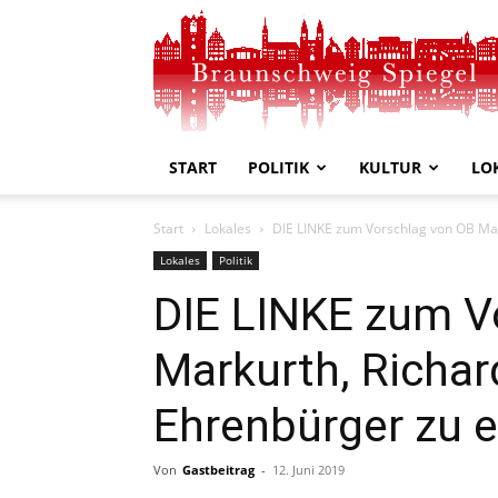
Braunschweig
Spiegel
START
POLITIK
KULTUR
LO
Start
Lokales
DIE LINKE zum Vorschlag von OB Mar
Lokales
Politik
DIE LINKE zum V
Markurth, Richa
Ehrenbürger zu 
Von
Gastbeitrag
-
12. Juni 2019