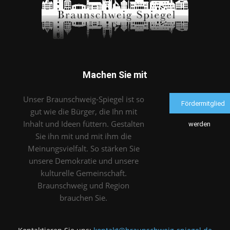
Machen Sie mit
Unser Braunschweig-Spiegel ist so
Fördermitglied
gut wie die Bürger, die Ihn mit
Inhalt und Ideen füttern. Gestalten
werden
Sie ihn mit und mit ihm die
Meinungsvielfalt. So stärken Sie
unsere Demokratie und unsere
kulturelle Gemeinschaft.
Braunschweig und Region
brauchen Sie.