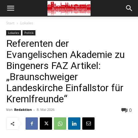
Start
Lokales
Lokales
Politik
Referenten der
Evangelischen Akademie zu
Bingeners FAZ Artikel:
„Braunschweiger
Landeskirche Einfallstor für
Kremlfreunde“
0
Von
Redaktion
-
8. Mai 2026