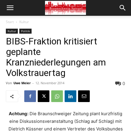
Start
Kultur
Kultur
Politik
BIBS-Fraktion kritisiert
geplante
Kranzniederlegungen am
Volkstrauertag
0
Von
Uwe Meier
-
12. November 2014
Achtung:
Die Braunschweiger Zeitung plant kurzfristig
eine Diskussionsveranstaltung (Schlag auf Schlag) mit
Dietrich Küssner und einem Vertreter des Volksbundes