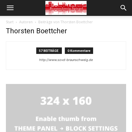
Start
Autoren
Beiträge von Thorsten Boettcher
Thorsten Boettcher
57 BEITRÄGE
0 Kommentare
http://www.sovd-braunschweig.de