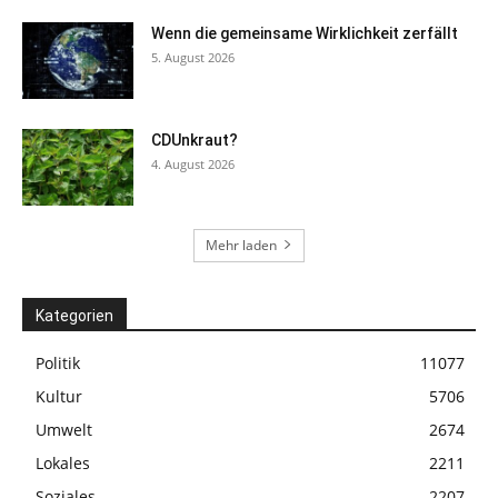
Wenn die gemeinsame Wirklichkeit zerfällt
5. August 2026
CDUnkraut?
4. August 2026
Mehr laden
Kategorien
Politik
11077
Kultur
5706
Umwelt
2674
Lokales
2211
Soziales
2207