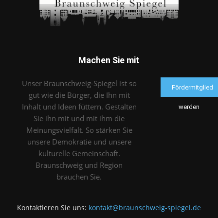
Machen Sie mit
Unser Braunschweig-Spiegel ist so
Fördermitglied
gut wie die Bürger, die Ihn mit
Inhalt und Ideen füttern. Gestalten
werden
Sie ihn mit und mit ihm die
Meinungsvielfalt. So stärken Sie
unsere Demokratie und unsere
kulturelle Gemeinschaft.
Braunschweig und Region
brauchen Sie.
Kontaktieren Sie uns:
kontakt@braunschweig-spiegel.de