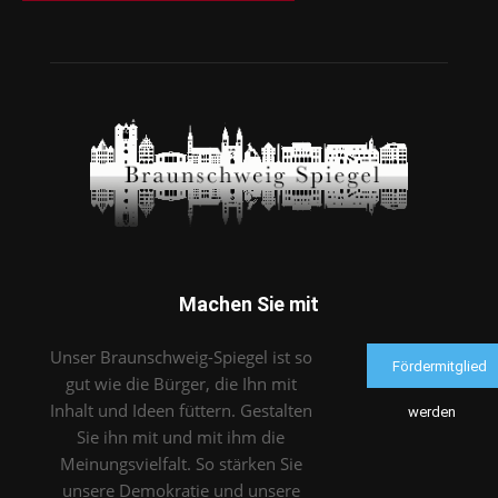
Machen Sie mit
Unser Braunschweig-Spiegel ist so
Fördermitglied
gut wie die Bürger, die Ihn mit
Inhalt und Ideen füttern. Gestalten
werden
Sie ihn mit und mit ihm die
Meinungsvielfalt. So stärken Sie
unsere Demokratie und unsere