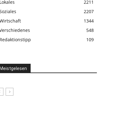
Lokales
2211
Soziales
2207
Wirtschaft
1344
Verschiedenes
548
Redaktionstipp
109
Meistgelesen