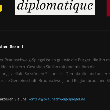
hen Sie mit
r Braunschweig-Spiegel ist so gut wie die Bürger, die Ihn mi
Ideen füttern. Gestalten Sie ihn mit und mit ihm die
nungsvielfalt. So stärken Sie unsere Demokratie und unsere
turelle Gemeinschaft. Braunschweig und Region brauchen Si
aktieren Sie uns:
kontakt@braunschweig-spiegel.de