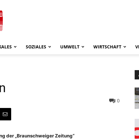
KALES
SOZIALES
UMWELT
WIRTSCHAFT
V
en
0
ung der „Braunschweiger Zeitung“