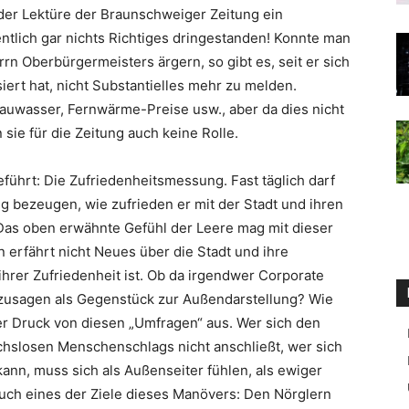
der Lektüre der Braunschweiger Zeitung ein
ntlich gar nichts Richtiges dringestanden! Konnte man
rn Oberbürgermeisters ärgern, so gibt es, seit er sich
siert hat, nicht Substantielles mehr zu melden.
uwasser, Fernwärme-Preise usw., aber da dies nicht
sie für die Zeitung auch keine Rolle.
führt: Die Zufriedenheitsmessung. Fast täglich darf
ng bezeugen, wie zufrieden er mit der Stadt und ihren
. Das oben erwähnte Gefühl der Leere mag mit dieser
erfährt nicht Neues über die Stadt und ihre
ihrer Zufriedenheit ist. Ob da irgendwer Corporate
sozusagen als Gegenstück zur Außendarstellung? Wie
er Druck von diesen „Umfragen“ aus. Wer sich den
chslosen Menschenschlags nicht anschließt, wer sich
 kann, muss sich als Außenseiter fühlen, als ewiger
 auch eines der Ziele dieses Manövers: Den Nörglern