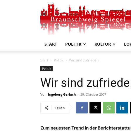
Braunschweig
Spiegel
START
POLITIK
KULTUR
LO
Start
Politik
Wir sind zufrieden
Politik
Wir sind zufried
Von
Ingeborg Gerlach
-
28. Oktober 2007
Teilen
Z
um neuesten Trend in der Berichterstatt