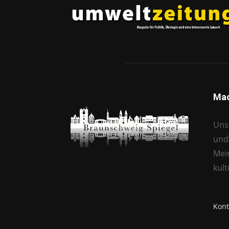
Mac
Unse
und 
Mei
kul
Kont