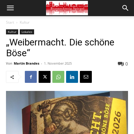
Start
Kultur
Kultur
Lokales
„Weibermacht. Die schöne
Böse“
0
Von
Martin Brandes
-
1. November 2025