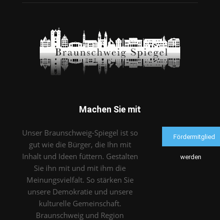
Machen Sie mit
Unser Braunschweig-Spiegel ist so
Fördermitglied
gut wie die Bürger, die Ihn mit
Inhalt und Ideen füttern. Gestalten
werden
Sie ihn mit und mit ihm die
Meinungsvielfalt. So stärken Sie
unsere Demokratie und unsere
kulturelle Gemeinschaft.
Braunschweig und Region