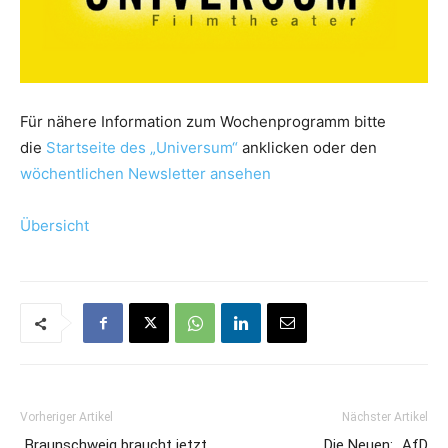
Für nähere Information zum Wochenprogramm bitte
die
Startseite des „Universum“
anklicken oder den
wöchentlichen New
sletter
ansehen
Übersicht
Vorheriger Artikel
Nächster Artikel
„Braunschweig braucht jetzt
Die Neuen: „AfD