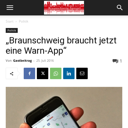
Start
Politik
Politik
„Braunschweig braucht jetzt
eine Warn-App“
1
Von
Gastbeitrag
-
25. Juli 2016