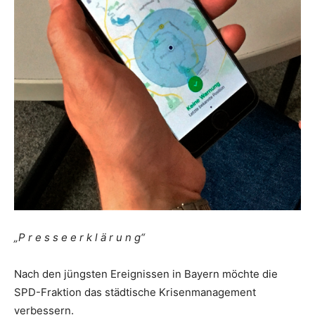
„P r e s s e e r k l ä r u n g“
Nach den jüngsten Ereignissen in Bayern möchte die
SPD-Fraktion das städtische Krisenmanagement
verbessern.