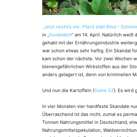
„Jetzt reicht’s mir: Pferd statt Rind – Schim
in „
foodwatch
“ am 14. April. Natürlich wei
gehabt mit der Ernährungsindustrie weiter
war schon etwas sehr heftig. Ein Skandal f
kam schon der nächste. Vor zwei Wochen wa
bienengefährlichen Wirkstoffen aus der Sto
anders gelagert ist, denn von kriminellen M
Und nun die Kartoffeln (
Siehe SZ
). Es wird
In vier Monaten vier handfeste Skandale nu
Überraschend ist das nicht, zumal es perm
Tonnen Nahrungsmittel in Deutschland, etw
Nahrungsmittelspekulation, Waldvernichtun