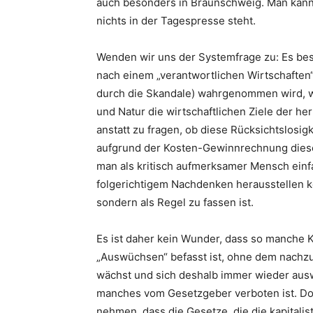
auch besonders in Braunschweig. Man kann
nichts in der Tagespresse steht.
Wenden wir uns der Systemfrage zu: Es be
nach einem „verantwortlichen Wirtschaften
durch die Skandale) wahrgenommen wird, w
und Natur die wirtschaftlichen Ziele der h
anstatt zu fragen, ob diese Rücksichtslosigk
aufgrund der Kosten-Gewinnrechnung dieser
man als kritisch aufmerksamer Mensch einfa
folgerichtigem Nachdenken herausstellen kö
sondern als Regel zu fassen ist.
Es ist daher kein Wunder, dass so manche 
„Auswüchsen“ befasst ist, ohne dem nachz
wächst und sich deshalb immer wieder ausw
manches vom Gesetzgeber verboten ist. Doc
nehmen, dass die Gesetze, die die kapitalis