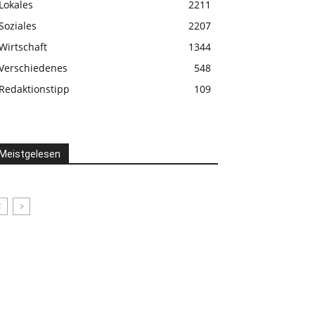
Lokales
2211
Soziales
2207
Wirtschaft
1344
Verschiedenes
548
Redaktionstipp
109
Meistgelesen