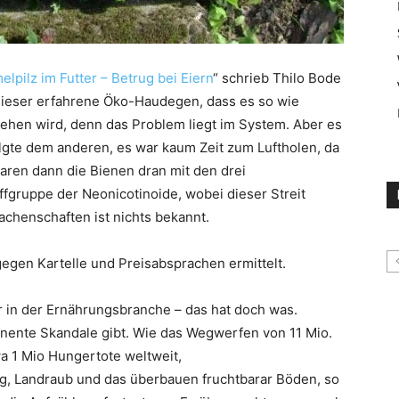
melpilz im Futter – Betrug bei Eiern
“ schrieb Thilo Bode
ß dieser erfahrene Öko-Haudegen, dass es so wie
gehen wird, denn das Problem liegt im System. Aber es
olgte dem anderen, es war kaum Zeit zum Luftholen, da
ren dann die Bienen dran mit den drei
ffgruppe der Neonicotinoide, wobei dieser Streit
achenschaften ist nichts bekannt.
 gegen Kartelle und Preisabsprachen ermittelt.
r in der Ernährungsbranche – das hat doch was.
anente Skandale gibt. Wie das Wegwerfen von 11 Mio.
a 1 Mio Hungertote weltweit,
g, Landraub und das überbauen fruchtbarar Böden, so