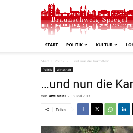
Braunschweig
Spiegel
START
POLITIK
KULTUR
LO
Start
Politik
…und nun die Kartoffeln
Politik
Wirtschaft
…und nun die Kar
Von
Uwe Meier
-
13. Mai 2013
Teilen