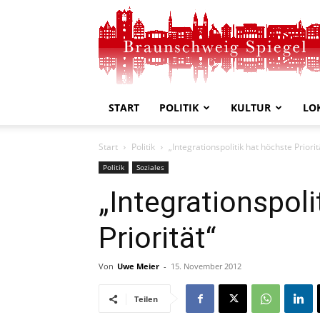
Braunschweig
Spiegel
START
POLITIK
KULTUR
LO
Start
Politik
„Integrationspolitik hat höchste Priorit
Politik
Soziales
„Integrationspoli
Priorität“
Von
Uwe Meier
-
15. November 2012
Teilen