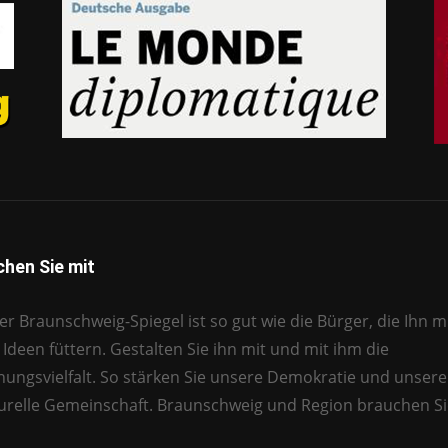
hen Sie mit
r Braunschweig-Spiegel ist so gut wie die Bürger, die Ihn mi
Ideen füttern. Gestalten Sie ihn mit und mit ihm die
nungsvielfalt. So stärken Sie unsere Demokratie und unsere
turelle Gemeinschaft. Braunschweig und Region brauchen Si