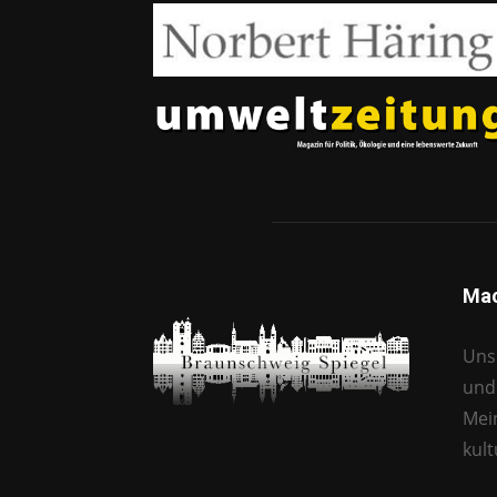
Mac
Unse
und 
Mei
kul