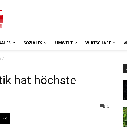
KALES
SOZIALES
UMWELT
WIRTSCHAFT
V
ät“
tik hat höchste
0