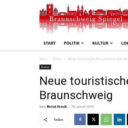
Braunschweig
Spiegel
START
POLITIK
KULTUR
LO
Start
Kultur
Neue touristische Broschüren über B
Kultur
Neue touristisch
Braunschweig
Von
Bernd Krauß
-
30. Januar 2019
Teilen