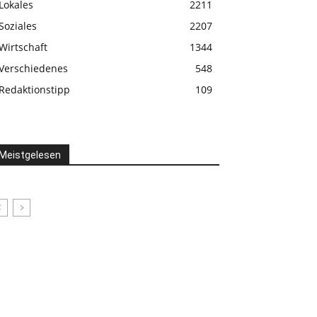
Lokales
2211
Soziales
2207
Wirtschaft
1344
Verschiedenes
548
Redaktionstipp
109
Meistgelesen