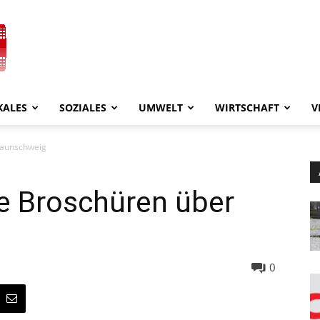
KALES
SOZIALES
UMWELT
WIRTSCHAFT
V
raunschweig
e Broschüren über
0