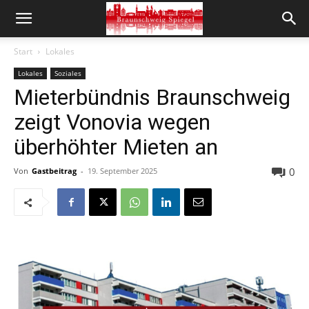
Start
Lokales
Lokales
Soziales
Mieterbündnis Braunschweig
zeigt Vonovia wegen
überhöhter Mieten an
0
Von
Gastbeitrag
-
19. September 2025