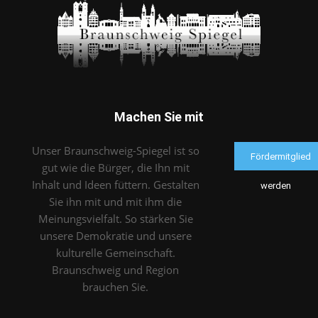
Machen Sie mit
Unser Braunschweig-Spiegel ist so
Fördermitglied
gut wie die Bürger, die Ihn mit
Inhalt und Ideen füttern. Gestalten
werden
Sie ihn mit und mit ihm die
Meinungsvielfalt. So stärken Sie
unsere Demokratie und unsere
kulturelle Gemeinschaft.
Braunschweig und Region
brauchen Sie.