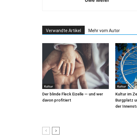
Verwandte Artikel
Mehr vom Autor
Kultur
Kultur
Der blinde Fleck Eizelle — und wer
Kultur im Z
davon profitiert
Burgplatz u
der Innens