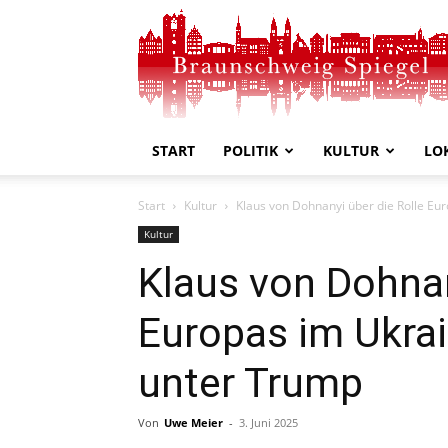
Braunschweig
Spiegel
START
POLITIK
KULTUR
LO
Start
Kultur
Klaus von Dohnanyi über die Rolle Eur
Kultur
Klaus von Dohnan
Europas im Ukrai
unter Trump
Von
Uwe Meier
-
3. Juni 2025