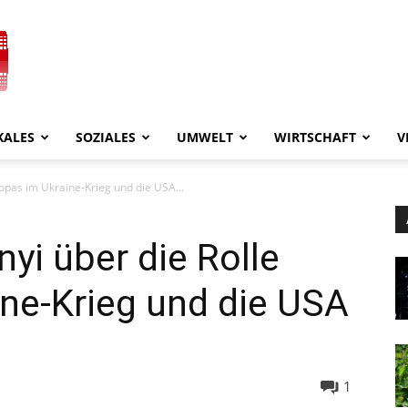
KALES
SOZIALES
UMWELT
WIRTSCHAFT
V
opas im Ukraine-Krieg und die USA...
yi über die Rolle
ne-Krieg und die USA
1