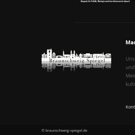
Mac
Unse
und 
Mei
kul
Kont
© braunschweig-spiegel.de