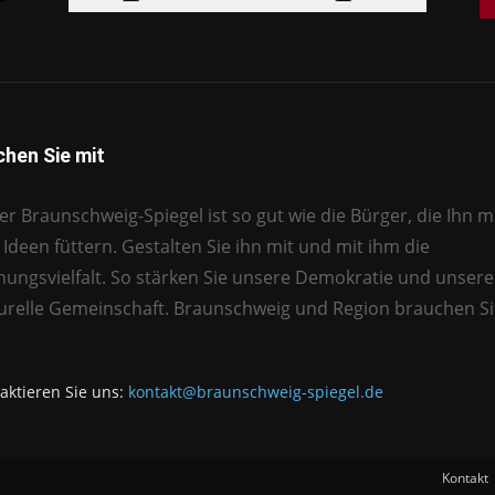
hen Sie mit
r Braunschweig-Spiegel ist so gut wie die Bürger, die Ihn mi
Ideen füttern. Gestalten Sie ihn mit und mit ihm die
nungsvielfalt. So stärken Sie unsere Demokratie und unsere
turelle Gemeinschaft. Braunschweig und Region brauchen Si
aktieren Sie uns:
kontakt@braunschweig-spiegel.de
Kontakt