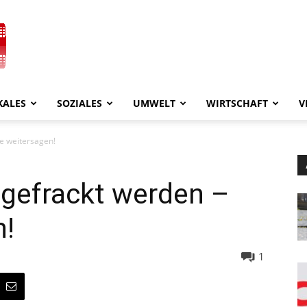
KALES
SOZIALES
UMWELT
WIRTSCHAFT
V
te weitersagen!
r gefrackt werden –
n!
1