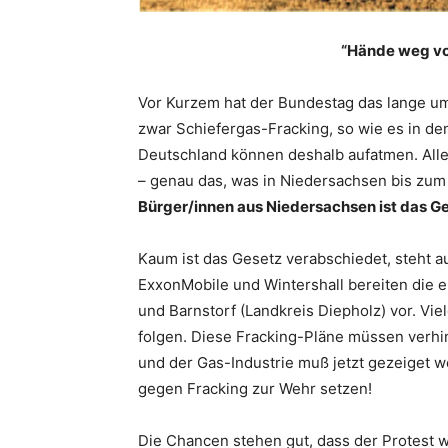
“Hände weg vo
Vor Kurzem hat der Bundestag das lange um
zwar Schiefergas-Fracking, so wie es in de
Deutschland können deshalb aufatmen. Aller
– genau das, was in Niedersachsen bis zum
Bürger/innen aus Niedersachsen ist das Ge
Kaum ist das Gesetz verabschiedet, steht au
ExxonMobile und Wintershall bereiten die 
und
Barnstorf
(Landkreis
Diepholz
) vor. Vi
folgen. Diese Fracking-Pläne müssen verhin
und der Gas-Industrie muß jetzt gezeiget 
gegen Fracking zur
Wehr
setzen!
Die Chancen stehen gut, dass der Protest w