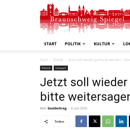
Braunschweig
Spiegel
START
POLITIK
KULTUR
LO
Start
Politik
Jetzt soll wieder gefrackt werden – bit
Politik
Umwelt
Jetzt soll wiede
bitte weitersage
Von
Gastbeitrag
-
6. Juli 2016
Teilen