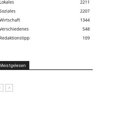
Lokales
2211
Soziales
2207
Wirtschaft
1344
Verschiedenes
548
Redaktionstipp
109
Meistgelesen