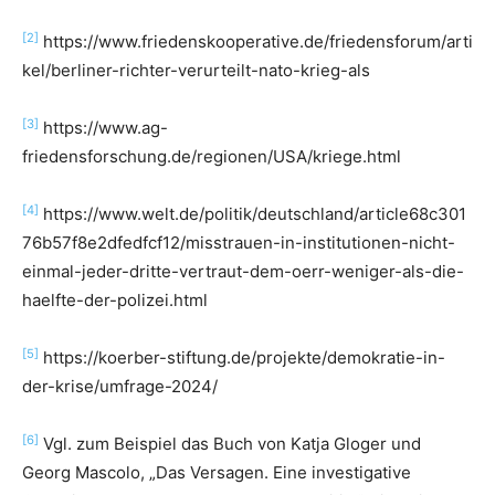
[2]
https://www.friedenskooperative.de/friedensforum/arti
kel/berliner-richter-verurteilt-nato-krieg-als
[3]
https://www.ag-
friedensforschung.de/regionen/USA/kriege.html
[4]
https://www.welt.de/politik/deutschland/article68c301
76b57f8e2dfedfcf12/misstrauen-in-institutionen-nicht-
einmal-jeder-dritte-vertraut-dem-oerr-weniger-als-die-
haelfte-der-polizei.html
[5]
https://koerber-stiftung.de/projekte/demokratie-in-
der-krise/umfrage-2024/
[6]
Vgl. zum Beispiel das Buch von Katja Gloger und
Georg Mascolo, „Das Versagen. Eine investigative