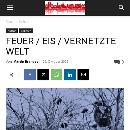
Start
Kultur
Kultur
Lokales
FEUER / EIS / VERNETZTE
WELT
0
Von
Martin Brandes
-
29. Oktober 2025