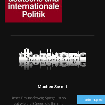
Machen Sie mit
Unser Braunschweig-Spiegel ist so
Fördermitglied
gut wie die Bürger, die Ihn mit