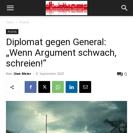
Start
Politik
Politik
Diplomat gegen General:
„Wenn Argument schwach,
schreien!“
0
Von
Uwe Meier
-
8. September 2025