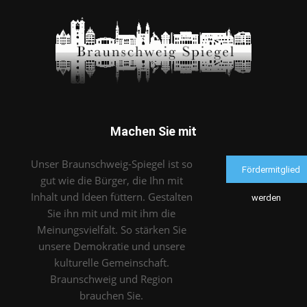
Machen Sie mit
Unser Braunschweig-Spiegel ist so
Fördermitglied
gut wie die Bürger, die Ihn mit
Inhalt und Ideen füttern. Gestalten
werden
Sie ihn mit und mit ihm die
Meinungsvielfalt. So stärken Sie
unsere Demokratie und unsere
kulturelle Gemeinschaft.
Braunschweig und Region
brauchen Sie.