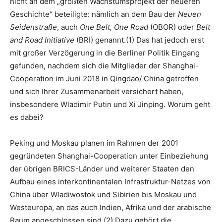
nicht an dem „größten Wachstumsprojekt der neueren
Geschichte“ beteiligte: nämlich an dem Bau der
Neuen
Seidenstraße
, auch
One Belt, One Road
(OBOR) oder
Belt
and Road Initiative
(BRI) genannt.(1) Das hat jedoch erst
mit großer Verzögerung in die Berliner Politik Eingang
gefunden, nachdem sich die Mitglieder der Shanghai-
Cooperation im Juni 2018 in Qingdao/ China getroffen
und sich Ihrer Zusammenarbeit versichert haben,
insbesondere Wladimir Putin und Xi Jinping. Worum geht
es dabei?
Peking und Moskau planen im Rahmen der 2001
gegründeten Shanghai-Cooperation unter Einbeziehung
der übrigen BRICS-Länder und weiterer Staaten den
Aufbau eines interkontinentalen Infrastruktur-Netzes von
China über Wladiwostok und Sibirien bis Moskau und
Westeuropa, an das auch Indien, Afrika und der arabische
Raum angeschlossen sind.(2) Dazu gehört die