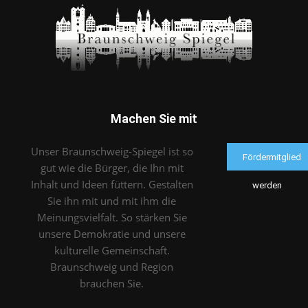
Machen Sie mit
Unser Braunschweig-Spiegel ist so
Fördermitglied
gut wie die Bürger, die Ihn mit
Inhalt und Ideen füttern. Gestalten
werden
Sie ihn mit und mit ihm die
Meinungsvielfalt. So stärken Sie
unsere Demokratie und unsere
kulturelle Gemeinschaft.
Braunschweig und Region
brauchen Sie.