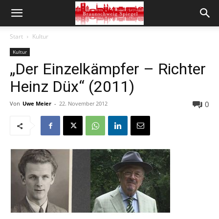
Start
Kultur
Kultur
„Der Einzelkämpfer – Richter
Heinz Düx“ (2011)
0
Von
Uwe Meier
-
22. November 2012