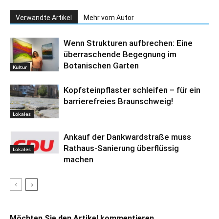
Verwandte Artikel
Mehr vom Autor
Wenn Strukturen aufbrechen: Eine
überraschende Begegnung im
Botanischen Garten
Kultur
Kopfsteinpflaster schleifen – für ein
barrierefreies Braunschweig!
Lokales
Ankauf der Dankwardstraße muss
Rathaus-Sanierung überflüssig
Lokales
machen
Möchten Sie den Artikel kommentieren