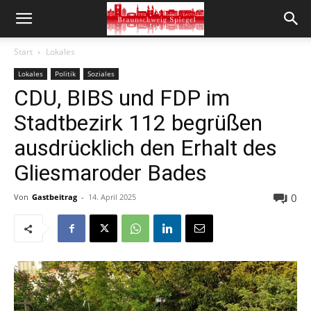
Start
Lokales
Lokales
Politik
Soziales
CDU, BIBS und FDP im
Stadtbezirk 112 begrüßen
ausdrücklich den Erhalt des
Gliesmaroder Bades
0
Von
Gastbeitrag
-
14. April 2025