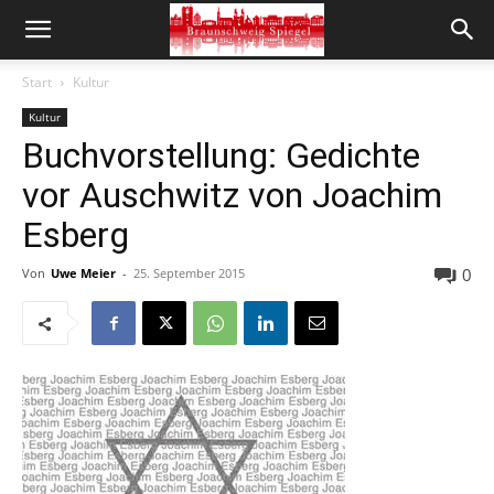
Start
Kultur
Kultur
Buchvorstellung: Gedichte
vor Auschwitz von Joachim
Esberg
0
Von
Uwe Meier
-
25. September 2015