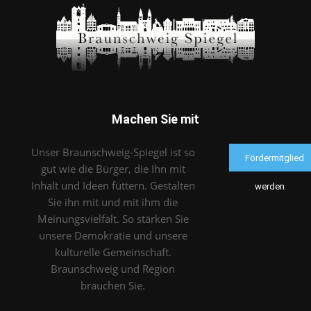
Machen Sie mit
Unser Braunschweig-Spiegel ist so
Fördermitglied
gut wie die Bürger, die Ihn mit
Inhalt und Ideen füttern. Gestalten
werden
Sie ihn mit und mit ihm die
Meinungsvielfalt. So stärken Sie
unsere Demokratie und unsere
kulturelle Gemeinschaft.
Braunschweig und Region
brauchen Sie.