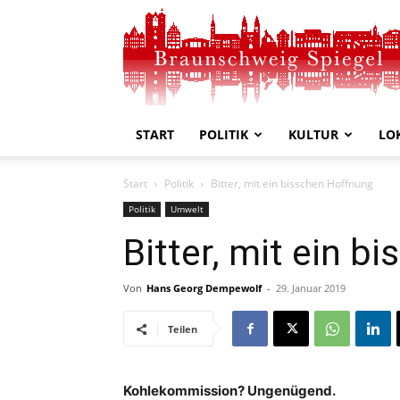
Braunschweig
Spiegel
START
POLITIK
KULTUR
LO
Start
Politik
Bitter, mit ein bisschen Hoffnung
Politik
Umwelt
Bitter, mit ein 
Von
Hans Georg Dempewolf
-
29. Januar 2019
Teilen
Kohlekommission? Ungenügend.