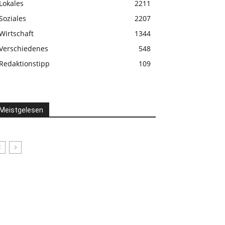
Lokales
2211
Soziales
2207
Wirtschaft
1344
Verschiedenes
548
Redaktionstipp
109
Meistgelesen