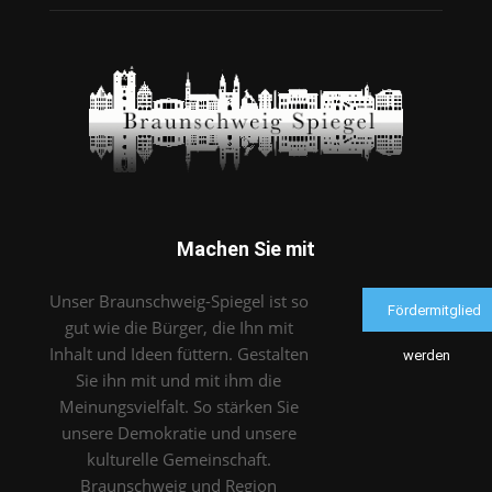
Machen Sie mit
Unser Braunschweig-Spiegel ist so
Fördermitglied
gut wie die Bürger, die Ihn mit
Inhalt und Ideen füttern. Gestalten
werden
Sie ihn mit und mit ihm die
Meinungsvielfalt. So stärken Sie
unsere Demokratie und unsere
kulturelle Gemeinschaft.
Braunschweig und Region