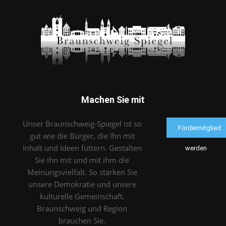
Machen Sie mit
Unser Braunschweig-Spiegel ist so
Fördermitglied
gut wie die Bürger, die Ihn mit
Inhalt und Ideen füttern. Gestalten
werden
Sie ihn mit und mit ihm die
Meinungsvielfalt. So stärken Sie
unsere Demokratie und unsere
kulturelle Gemeinschaft.
Braunschweig und Region
brauchen Sie.