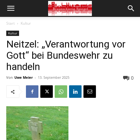
Start
Kultur
Kultur
Neitzel: „Verantwortung vor
Gott“ bei Bundeswehr zu
handeln
0
Von
Uwe Meier
-
13. September 2025