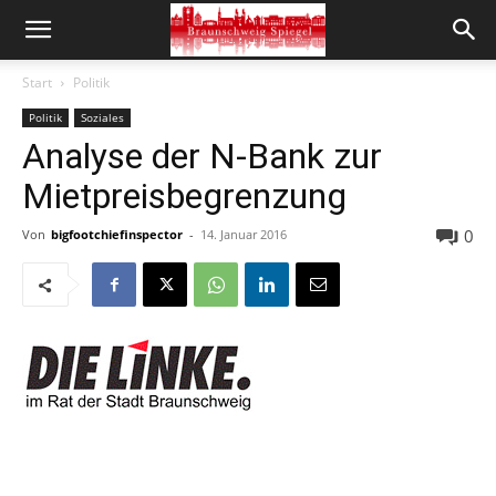
Start
Politik
Politik
Soziales
Analyse der N-Bank zur
Mietpreisbegrenzung
0
Von
bigfootchiefinspector
-
14. Januar 2016