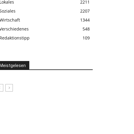
Lokales
2211
Soziales
2207
Wirtschaft
1344
Verschiedenes
548
Redaktionstipp
109
Meistgelesen