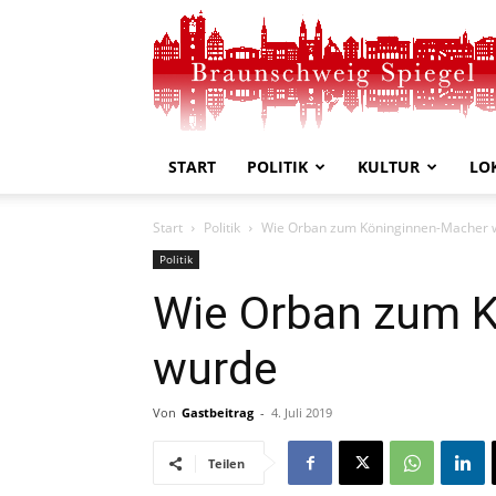
Braunschweig
Spiegel
START
POLITIK
KULTUR
LO
Start
Politik
Wie Orban zum Köninginnen-Macher 
Politik
Wie Orban zum 
wurde
Von
Gastbeitrag
-
4. Juli 2019
Teilen