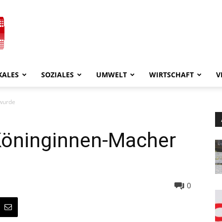
KALES
SOZIALES
UMWELT
WIRTSCHAFT
V
wurde
Köninginnen-Macher
0