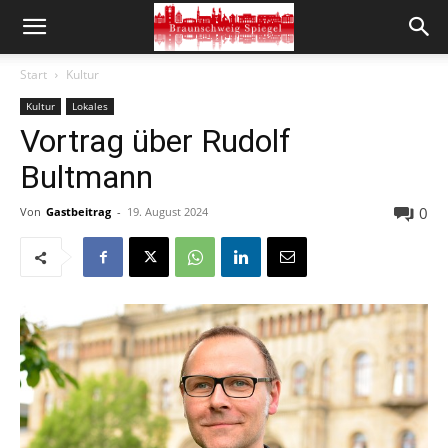
Start
Kultur
Kultur
Lokales
Vortrag über Rudolf
Bultmann
0
Von
Gastbeitrag
-
19. August 2024