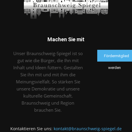
Machen Sie mit
Unser Braunschweig-Spiegel ist so
Fördermitglied
gut wie die Bürger, die Ihn mit
Inhalt und Ideen füttern. Gestalten
werden
Sie ihn mit und mit ihm die
Meinungsvielfalt. So stärken Sie
unsere Demokratie und unsere
kulturelle Gemeinschaft.
Braunschweig und Region
brauchen Sie.
Kontaktieren Sie uns:
kontakt@braunschweig-spiegel.de